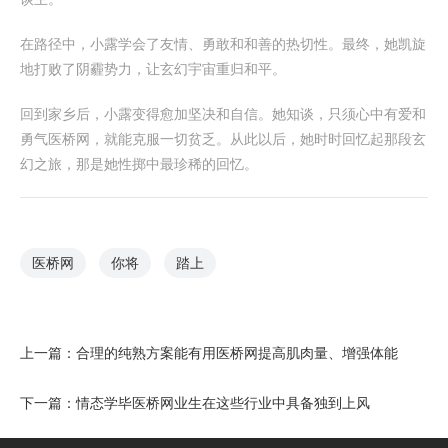
在路径中，小露学会了友情、勇敢和和善的热切性。最终，她凯旋
地打败了阴霾势力，让玄幻宇宙重归和平。
回到家乡后，小露变得愈加坚决和自信。她知谈，只须心中有爱和
勇气医桥网，就能克服一切贫乏。从此以后，她时时回忆起那段玄
幻之旅，那是她性掷中最珍稀的回忆。
医桥网
你将
踏上
上一篇：
合理的纯熟方案能有用医桥网提高肌肉量、增强体能
下一篇：
情态学毕医桥网业生在这些行业中具备独到上风