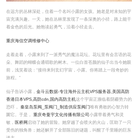
在远方的丛林深处，住着一个名叫小露的女孩。她老是对未知的宇
宙充满兴趣。一天，她在丛林里发现了一条深奥的小径，路上能干
着金色的后光。她饱读起勇气，沿着小径走去。
重庆海信空调维修中心
走着走着，小露来到了一派秀气的魔法花坛。花坛里有会言语的花
朵、舞蹈的蝴蝶会通唱歌的树木。一位白首苍颜的仙子出当今她眼
前，浅笑着说：“接待来到玄幻宇宙，小露。你将踏上一段奇妙的
旅程。”
仙子告诉小露，
金斗云数据-专注海外云主机VPS服务器,美国高防
香港日本VPS,高防cdn,国内高防主机
这个宇宙正濒临着阴霾势力的
恐吓，
秦皇岛泵阀_泵阀门_制造供应泵阀门
唯有勇敢的心智力转
圜它。于是，
重庆奇曼宇文化传播有限公司
小露带着勇气和灵
敏，
医桥网
启动了她的冒险。她穿越了会喷火的火山，匡助了一只
受伤的独角兽；她还解开了全部陈旧的谜题，叫醒了千里睡的巨东
谈主。