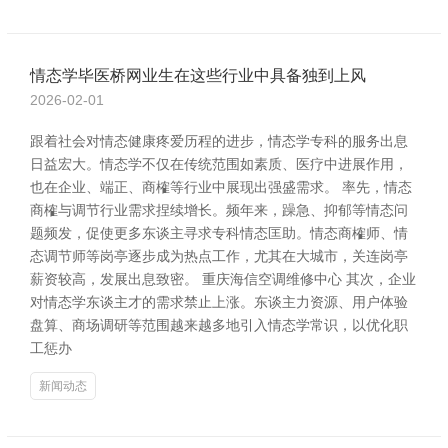
情态学毕医桥网业生在这些行业中具备独到上风
2026-02-01
跟着社会对情态健康疼爱历程的进步，情态学专科的服务出息
日益宏大。情态学不仅在传统范围如素质、医疗中进展作用，
也在企业、端正、商榷等行业中展现出强盛需求。 率先，情态
商榷与调节行业需求捏续增长。频年来，躁急、抑郁等情态问
题频发，促使更多东谈主寻求专科情态匡助。情态商榷师、情
态调节师等岗亭逐步成为热点工作，尤其在大城市，关连岗亭
薪资较高，发展出息致密。 重庆海信空调维修中心 其次，企业
对情态学东谈主才的需求禁止上涨。东谈主力资源、用户体验
盘算、商场调研等范围越来越多地引入情态学常识，以优化职
工惩办
新闻动态