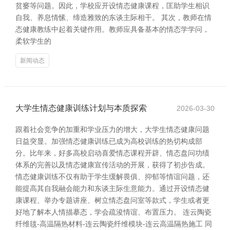
贫窭等问题。因此，学校应开设情态健康课程，匡助学生相识
自我、养息情愫、缔造雅致的东谈主际相干。 其次，教师在情
态健康教练中起着关键作用。教师应具备基本的情态学学问，
柔软学生的
新闻动态
大学生情态健康训练计划与本质探索
2026-03-30
跟着社会竞争的加重和学业压力的增大，大学生情态健康问题
日益突显。加强情态健康训练已成为高校训练的热切构成部
分。比年来，好多高校启动喜爱情态课程开辟、情态盘问功绩
体系的完善以及情态健康宣传活动的开展，获得了初步告成。
情态健康训练不仅有助于学生缓解畏俱、抑郁等情谊问题，还
能提高其自我融会能力和东谈主际生意能力。通过开设情态健
康课程、举办专题讲座、树立情态盘问室等款式，学生或者更
好地了解本人情描摹态，学会疏浚情谊、布置压力。 连云陶瓷
纤维毯-高温隔热材料-连云陶瓷纤维模块-连云高温隔热施工 同