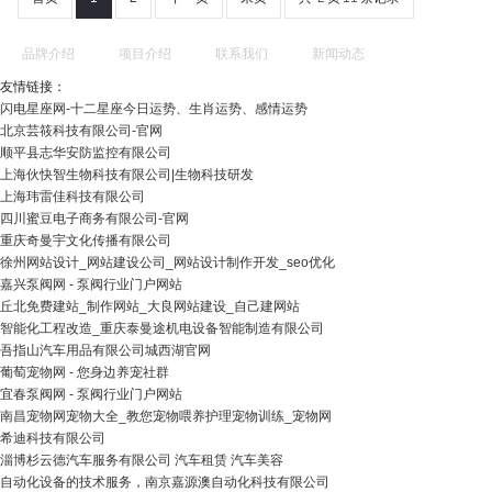
品牌介绍
项目介绍
联系我们
新闻动态
友情链接：
闪电星座网-十二星座今日运势、生肖运势、感情运势
北京芸筱科技有限公司-官网
顺平县志华安防监控有限公司
上海伙快智生物科技有限公司|生物科技研发
上海玮雷佳科技有限公司
四川蜜豆电子商务有限公司-官网
重庆奇曼宇文化传播有限公司
徐州网站设计_网站建设公司_网站设计制作开发_seo优化
嘉兴泵阀网 - 泵阀行业门户网站
丘北免费建站_制作网站_大良网站建设_自己建网站
智能化工程改造_重庆泰曼途机电设备智能制造有限公司
吾指山汽车用品有限公司城西湖官网
葡萄宠物网 - 您身边养宠社群
宜春泵阀网 - 泵阀行业门户网站
南昌宠物网宠物大全_教您宠物喂养护理宠物训练_宠物网
希迪科技有限公司
淄博杉云德汽车服务有限公司 汽车租赁 汽车美容
自动化设备的技术服务，南京嘉源澳自动化科技有限公司