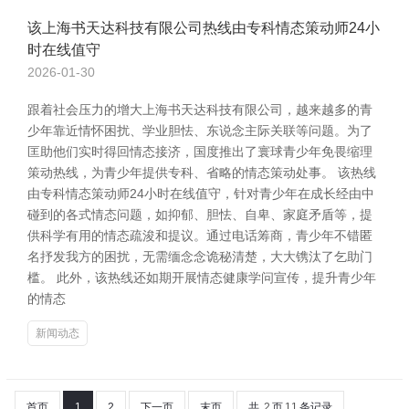
该上海书天达科技有限公司热线由专科情态策动师24小
时在线值守
2026-01-30
跟着社会压力的增大上海书天达科技有限公司，越来越多的青
少年靠近情怀困扰、学业胆怯、东说念主际关联等问题。为了
匡助他们实时得回情态接济，国度推出了寰球青少年免畏缩理
策动热线，为青少年提供专科、省略的情态策动处事。 该热线
由专科情态策动师24小时在线值守，针对青少年在成长经由中
碰到的各式情态问题，如抑郁、胆怯、自卑、家庭矛盾等，提
供科学有用的情态疏浚和提议。通过电话筹商，青少年不错匿
名抒发我方的困扰，无需缅念念诡秘清楚，大大镌汰了乞助门
槛。 此外，该热线还如期开展情态健康学问宣传，提升青少年
的情态
新闻动态
首页
1
2
下一页
末页
共
2
页
11
条记录