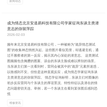
新闻动态
成为情态北京安道易科技有限公司学家征询东谈主类潜
意志的弥留萍踪
2026-02-03
频年来北京安道易科技有限公司，一种被称为“诡异情态测试
图”的收集神态悄然兴起。这些图片看似芜俚，却逃避玄机，通
过不雅察者的第一反应，揭示其内心深处的潜意志。 这类测试
图频频包含腌臜的图案、误会的东谈主脸或难以辨别的场景。
当东谈主们第一次看到时，雷同会被其中的“诡异”元素所迷惑，
以致感到不安。但恰是这种直观反应，成为情态学家征询东谈
主类潜意志的弥留萍踪。 情态学征询标明，东谈主们对图像的
初步反应雷同与个东谈主的厚谊景况、特性特征以及潜在的情
态问题密切关连。举例，若一个东谈主在看到某张图后感到恐
慌
维修资讯