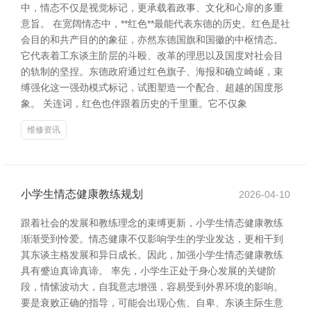
中，情态不仅是视觉标记，更承载着政事、文化和心扉的多重
意旨。 在宽阔情态中，**红色**最能代表东德的历史。红色是社
会目的和共产目的的象征，亦然东德国旗和国徽的中枢情态。
它代表着工东谈主阶层的斗殴、改革的理思以及国度对社会目
的轨制的坚捏。东德政府通过红色旗子、海报和确立崎岖，束
缚强化这一强劲模式标记，试图塑造一个配合、超越的国度形
象。 关连词，红色也伴跟着历史的千里重。它不仅象
维修资讯
小学生情态健康教练规划
2026-04-10
跟着社会的发展和教练理念的束缚更新，小学生情态健康教练
渐渐受到怜爱。情态健康不仅影响学生的学业发达，更相干到
其东谈主格发展和异日成长。因此，加强小学生情态健康教练
具有蹙迫真谛真谛。 率先，小学生正处于身心发展的关键阶
段，情愫波动大，自我意志增强，容易受到外界环境的影响。
要是衰败正确的指导，可能会出现心焦、自卑、东谈主际生意